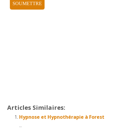
psychologue forest
Thérapie bruxelles
Centre psychologique
psychologue forest
tout d’abord, ainsi, notamment
Et, de même que, sans compter que, ainsi que,
ensuite, voire, d’ailleurs, encore, de plus, quant à,
non seulement, mais encore, de surcroît, en outre
Articles Similaires:
Hypnose et Hypnothérapie à Forest
...