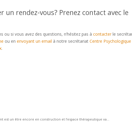
er un rendez-vous? Prenez contact avec le
ns ou si vous avez des questions, n’hésitez pas à
contacter
le secrétar
ne
ou en
envoyant un email
à notre secrétariat
Centre Psychologique
x
.
gue forest
tout d’abord, ainsi, notamment
Et, de même que, sans co
 de plus, quant à, non seulement, mais encore, de surcroît, en outre
nt est un être encore en construction et l’espace thérapeutique va...