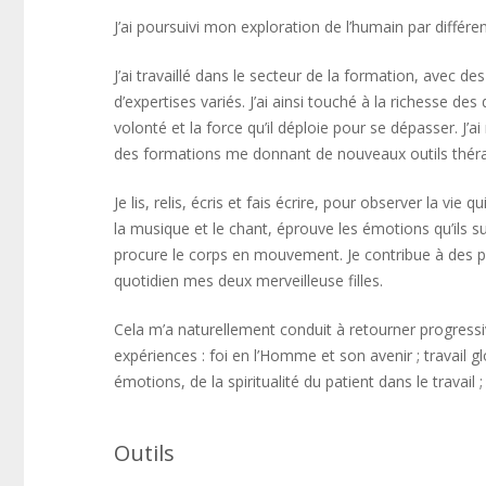
J’ai poursuivi mon exploration de l’humain par différe
J’ai travaillé dans le secteur de la formation, avec d
d’expertises variés. J’ai ainsi touché à la richesse 
volonté et la force qu’il déploie pour se dépasser. J’
des formations me donnant de nouveaux outils théra
Je lis, relis, écris et fais écrire, pour observer la vie 
la musique et le chant, éprouve les émotions qu’ils 
procure le corps en mouvement. Je contribue à des pro
quotidien mes deux merveilleuse filles.
Cela m’a naturellement conduit à retourner progress
expériences : foi en l’Homme et son avenir ; travail gl
émotions, de la spiritualité du patient dans le travail ; u
Outils