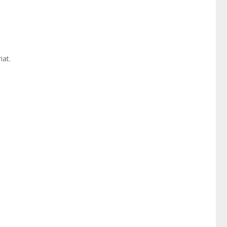
iat.
mpter