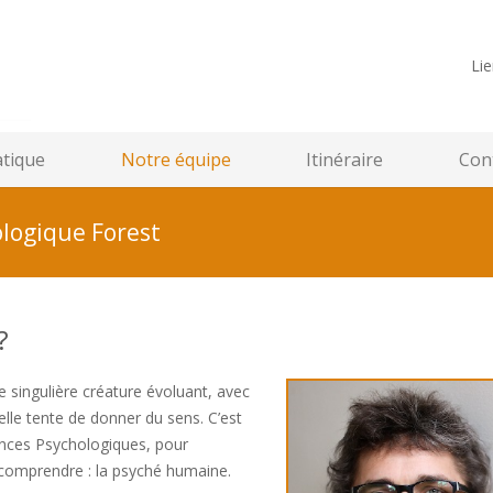
Lie
atique
Notre équipe
Itinéraire
Cont
logique Forest
?
te singulière créature évoluant, avec
elle tente de donner du sens. C’est
ences Psychologiques, pour
 comprendre : la psyché humaine.