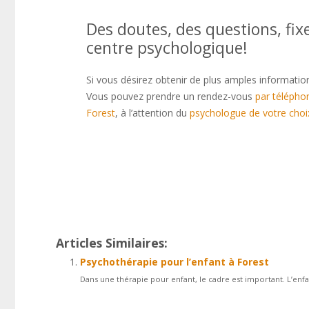
Des doutes, des questions, fix
centre psychologique!
Si vous désirez obtenir de plus amples informatio
Vous pouvez prendre un rendez-vous
par télépho
Forest
, à l’attention du
psychologue de votre choi
psychologue forest
Thérapie bruxelles
Centre psychologique psycholo
que, ainsi que, ensuite, voire, d’ailleurs, encore,
Articles Similaires:
Psychothérapie pour l’enfant à Forest
Dans une thérapie pour enfant, le cadre est important. L’enfa