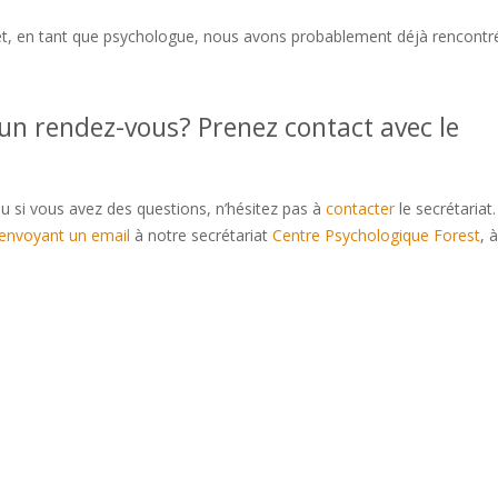
l et, en tant que psychologue, nous avons probablement déjà rencontr
chologue forest centremergences psy
 un rendez-vous? Prenez contact avec le
u si vous avez des questions, n’hésitez pas à
contacter
le secrétariat
envoyant un email
à notre secrétariat
Centre Psychologique Forest
, à
forest
tout d’abord, ainsi, notamment
Et, de même que, sans compte
 quant à, non seulement, mais encore, de surcroît, en outre