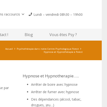
ns raccourcis
Lundi – vendredi 08h30 – 19h00
act !
Blog
Vous êtes Psy ?
Accueil
Psychothérapie dans notre Centre Psychologique Forest
Hypnose et Hypnothérapie à Forest
Hypnose et Hypnotherapie…..
Arrêter de boire avec hypnose
se par
Arrêter de fumer avec hypnose
Des dépendances (alcool, tabac,
drogues, jeu…)