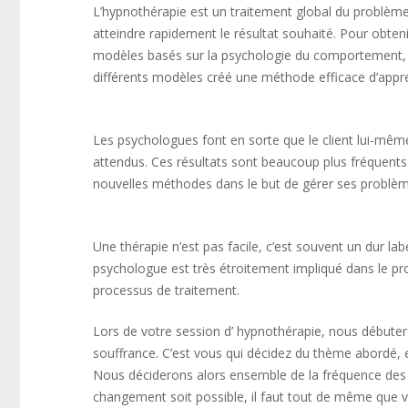
L’hypnothérapie est un traitement global du problème
atteindre rapidement le résultat souhaité. Pour obten
modèles basés sur la psychologie du comportement, la
différents modèles créé une méthode efficace d’appr
centremergences psy
psychologue forest centremer
Les psychologues font en sorte que le client lui-mêm
attendus. Ces résultats sont beaucoup plus fréquents
nouvelles méthodes dans le but de gérer ses problème
psychologue forest centremergences psy
psychologu
Une thérapie n’est pas facile, c’est souvent un dur lab
psychologue est très étroitement impliqué dans le pro
processus de traitement.
psychologue forest centre
Lors de votre session d’ hypnothérapie, nous débutero
souffrance. C’est vous qui décidez du thème abordé, 
Nous déciderons alors ensemble de la fréquence des 
changement soit possible, il faut tout de même que v