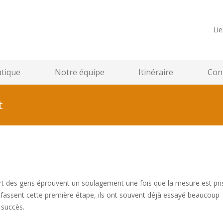
Lie
atique
Notre équipe
Itinéraire
Cont
t
forest centremergences
rt des gens éprouvent un soulagement une fois que la mesure est pri
 fassent cette première étape, ils ont souvent déjà essayé beaucoup
 succès.
psychologue forest centremergences psy