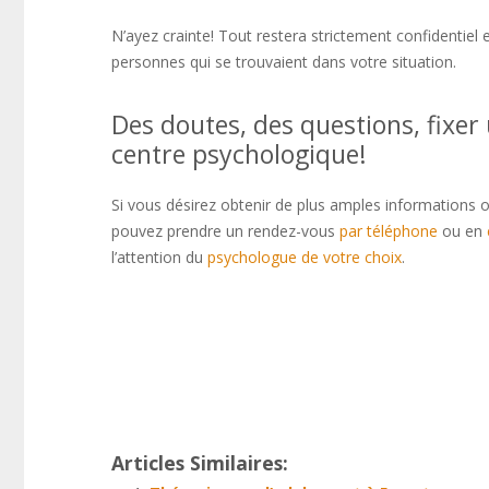
N’ayez crainte! Tout restera strictement confidentie
personnes qui se trouvaient dans votre situation.
psy
Des doutes, des questions, fixer
centre psychologique!
Si vous désirez obtenir de plus amples informations o
pouvez prendre un rendez-vous
par téléphone
ou en
l’attention du
psychologue de votre choix
.
psychologue forest
Thérapie bruxelles
Centre psychologique psychologue 
ainsi que, ensuite, voire, d’ailleurs, encore, de plus,
Articles Similaires: