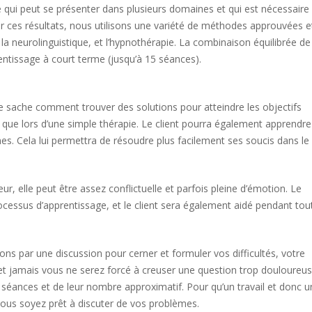
 qui peut se présenter dans plusieurs domaines et qui est nécessaire
ir ces résultats, nous utilisons une variété de méthodes approuvées e
 neurolinguistique, et l’hypnothérapie. La combinaison équilibrée de
entissage à court terme (jusqu’à 15 séances).
psychologue forest
gences psy
e sache comment trouver des solutions pour atteindre les objectifs
 que lors d’une simple thérapie. Le client pourra également apprendre
s. Cela lui permettra de résoudre plus facilement ses soucis dans le 
e forest centremergences psy
eur, elle peut être assez conflictuelle et parfois pleine d’émotion. Le
cessus d’apprentissage, et le client sera également aidé pendant tout
mergences psy
ns par une discussion pour cerner et formuler vos difficultés, votre
et jamais vous ne serez forcé à creuser une question trop douloureus
séances et de leur nombre approximatif. Pour qu’un travail et donc u
ous soyez prêt à discuter de vos problèmes.