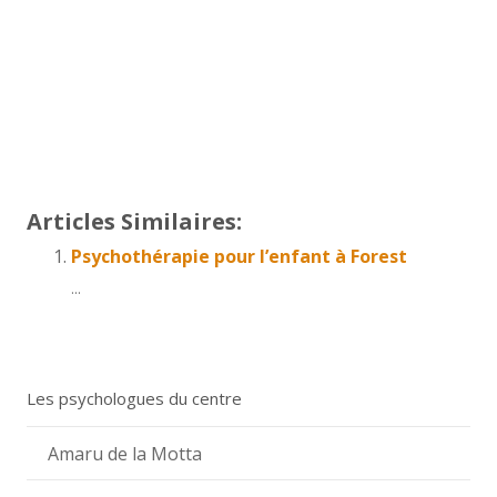
Thérapie bruxelles
Centre psychologique
psychologue forest
tout d’abord, ainsi, notamment
Et, de même que, sans compter que, ainsi que,
ensuite, voire, d’ailleurs, encore, de plus, quant à,
non seulement, mais encore, de surcroît, en outre
Articles Similaires:
Psychothérapie pour l’enfant à Forest
...
Les psychologues du centre
Amaru de la Motta