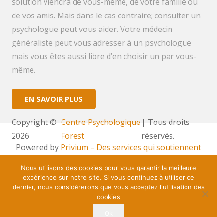
solution viendra de vous-même, de votre famille ou
de vos amis. Mais dans le cas contraire; consulter un
psychologue peut vous aider. Votre médecin
généraliste peut vous adresser à un psychologue
mais vous êtes aussi libre d’en choisir un par vous-
même.
EN SAVOIR PLUS
Copyright ©
Centre Psychologique
| Tous droits
2026
Forest
réservés.
Powered by
Privium – Des services qui soutiennent
vos soins. Pour psychologues, psychotherapeutes et
Nous utilisons des cookies pour vous garantir la meilleure
hypnotherapeutes.
expérience sur notre site. Si vous continuez à utiliser ce
RGPD – Politique de Protection de la Vie Privée
dernier, nous considérerons que vous acceptez l'utilisation des
cookies
Vous êtes Psy ? Inscrivez-vous
Ok