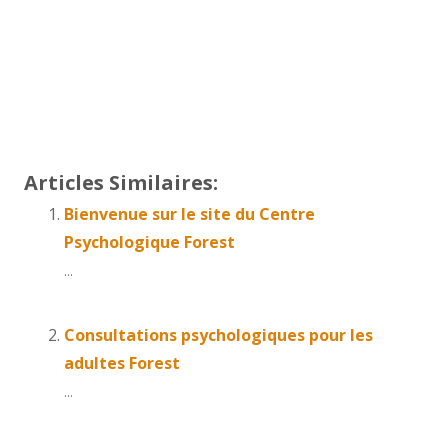
Thérapie bruxelles
Centre psychologique
psychologue forest
tout d’abord, ainsi, notamment
Et, de même que, sans compter que, ainsi que,
ensuite, voire, d’ailleurs, encore, de plus, quant à,
non seulement, mais encore, de surcroît, en outre
Articles Similaires:
Bienvenue sur le site du Centre
Psychologique Forest
...
Consultations psychologiques pour les
adultes Forest
...