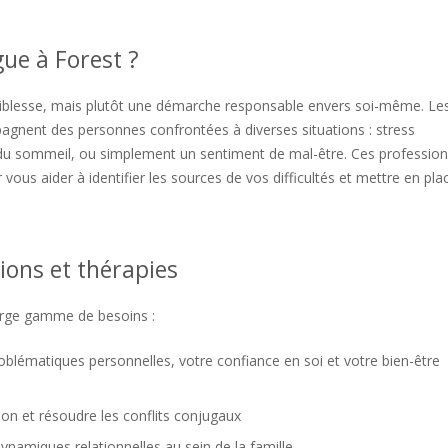
ue à Forest ?
faiblesse, mais plutôt une démarche responsable envers soi-même. Le
gnent des personnes confrontées à diverses situations : stress
s du sommeil, ou simplement un sentiment de mal-être. Ces profession
 vous aider à identifier les sources de vos difficultés et mettre en pla
ions et thérapies
arge gamme de besoins :
problématiques personnelles, votre confiance en soi et votre bien-être
ion et résoudre les conflits conjugaux
namiques relationnelles au sein de la famille