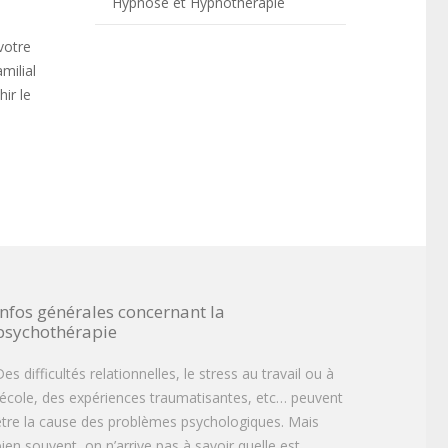
Hypnose et Hypnothérapie
votre
milial
ir le
Infos générales concernant la
psychothérapie
es difficultés relationnelles, le stress au travail ou à
l’école, des expériences traumatisantes, etc… peuvent
être la cause des problèmes psychologiques. Mais
bien souvent, on n’arrive pas à savoir quelle est