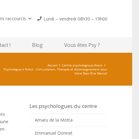
ns raccourcis
Lundi – vendredi 08h30 – 19h00
act !
Blog
Vous êtes Psy ?
Accueil
Centre psychologique forest
Psychologue à Forest : Consultation, Thérapie et Accompagnement pour
Votre Bien-Être Mental
Les psychologues du centre
des
Amaru de la Motta
mmune
en-
Emmanuel Donnet