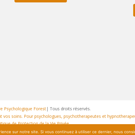
re Psychologique Forest
| Tous droits réservés.
nt vos soins. Pour psychologues, psychotherapeutes et hypnotherape
tique de Protection de la Vie Privée
ience sur notre site. Si vous continuez à utiliser ce dernier, nous cons