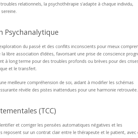
 troubles relationnels, la psychothérapie s’adapte à chaque individu,
 sereine.
on Psychanalytique
exploration du passé et des conflits inconscients pour mieux compre
a libre association d’idées, favorisant une prise de conscience progr
ent à long terme pour des troubles profonds ou brèves pour des crise
que et le transfert.
s une meilleure compréhension de soi, aidant à modifier les schémas
rassurante révèle des pistes inattendues pour une harmonie retrouvée.
tementales (TCC)
ntifier et corriger les pensées automatiques négatives et les
 reposent sur un contrat clair entre le thérapeute et le patient, avec