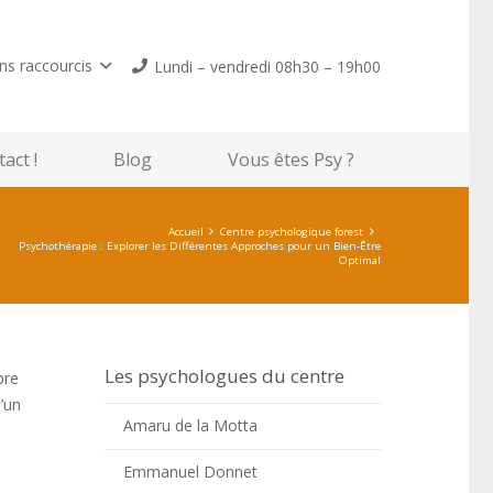
ns raccourcis
Lundi – vendredi 08h30 – 19h00
act !
Blog
Vous êtes Psy ?
Accueil
Centre psychologique forest
Psychothérapie : Explorer les Différentes Approches pour un Bien-Être
Optimal
Les psychologues du centre
bre
’un
Amaru de la Motta
Emmanuel Donnet